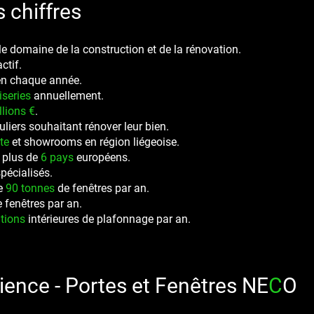
s
chiffres
e domaine de la construction et de la rénovation.
ctif.
n chaque année.
series
annuellement.
llions €
.
uliers souhaitant rénover leur bien.
te
et showrooms en région liégeoise.
 plus de
6 pays
européens.
pécialisés.
de
90 tonnes
de fenêtres par an.
 fenêtres par an.
itions
intérieures de plafonnage par an.
ience - Portes et Fenêtres NE
C
O