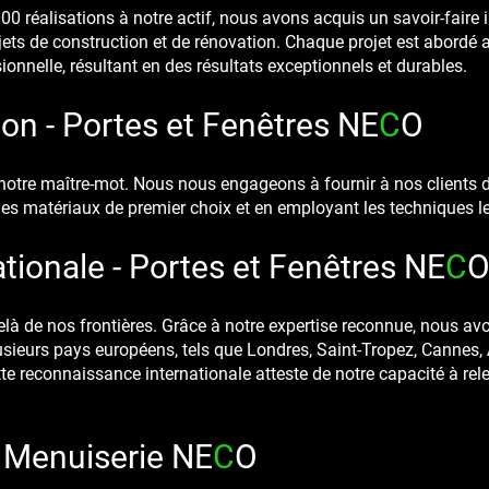
0 réalisations à notre actif, nous avons acquis un savoir-faire 
ojets de construction et de rénovation. Chaque projet est abordé
onnelle, résultant en des résultats exceptionnels et durables.
ion - Portes et
Fenêtres
NE
C
O
notre maître-mot. Nous nous engageons à fournir à nos clients d
t des matériaux de premier choix et en employant les techniques l
tionale - Portes et
Fenêtres
NE
C
elà de nos frontières. Grâce à notre expertise reconnue, nous avo
usieurs pays européens, tels que Londres, Saint-Tropez, Cannes
te reconnaissance internationale atteste de notre capacité à relev
- Menuiserie NE
C
O