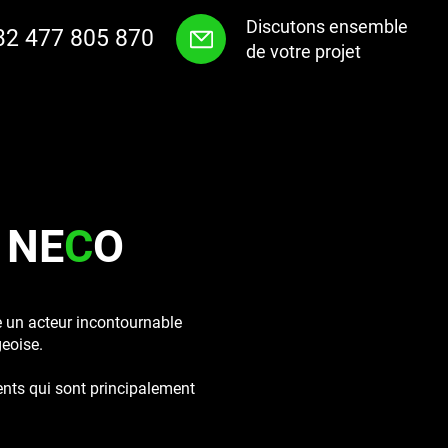
Discutons ensemble
32 477 805 870
de votre projet
Produits
Notre Histoire
Galerie
Contact
s NE
C
O
un acteur incontournable
geoise.
ients qui sont principalement