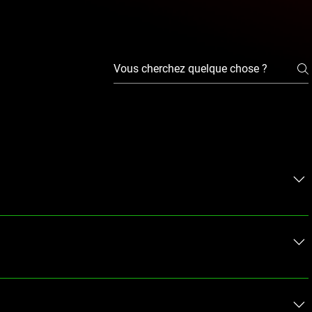
dement aux questions fréquemment posées sur votre entreprise.
ont vos heures d'ouverture?», «Comment puis-je réserver un
à trouver rapidement des réponses aux questions courantes sur
 navigation sur votre site.