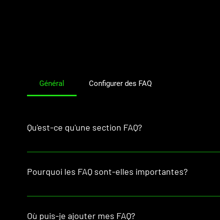
Général
Configurer des FAQ
Qu'est-ce qu'une section FAQ?
Une section FAQ peut être utilisée pour répondre rapi
Par exemple, «Proposez-vous la livraison?», «Quelles s
Pourquoi les FAQ sont-elles importantes?
service?».
Les FAQ sont un excellent moyen d'aider les visiteurs 
votre entreprise et de créer une meilleure expérience de
Où puis-je ajouter mes FAQ?